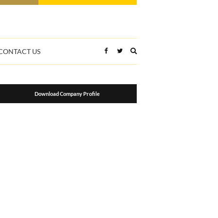
Expand
CONTACT US
search
form
Download Company Profile