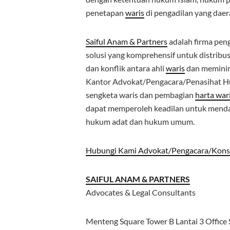
penetapan
waris
di pengadilan yang dae
Saiful Anam & Partners
adalah firma pen
solusi yang komprehensif untuk distribu
dan konflik antara ahli
waris
dan meminima
Kantor Advokat/Pengacara/Penasihat Hu
sengketa waris dan pembagian
harta war
dapat memperoleh keadilan untuk mendap
hukum adat dan hukum umum.
Hubungi Kami Advokat/Pengacara/Kon
SAIFUL ANAM & PARTNERS
Advocates & Legal Consultants
Menteng Square Tower B Lantai 3 Office 