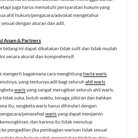
, tetapi juga harus mematuhi persyaratan hukum yang
emua ahli hukum/pengacara/advokat mengetahui
sesuai dengan aturan dan adil.
ul Anam & Partners
idang ini dapat dikatakan tidak sulit dan tidak mudah
ni secara akurat dan komprehensif.
ak mengerti bagaimana cara menghitung
harta waris
anutnya, yang tentunya adil bagi seluruh
ahli waris
engketa
waris
yang sangat merugikan seluruh ahli waris.
a tidak suka, butuh waktu, tenaga, pikiran dan bahkan
ena itu, sengketa waris harus dihindari dengan
pengacara/penasehat
waris
yang dapat menjamin
kemungkinan, dan karena itu tidak menutup
e pengadilan jika pembagian warisan tidak sesuai
erdata dan hukum adat. mengajukan tindakan atau