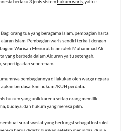
onesia berlaku 3 jenis sistem
hukum waris
, yaitu :
id, Bagi orang tua yang beragama Islam, pembagian harta
ajaran Islam. Pembagian waris sendiri terkait dengan
mbagian Warisan Menurut Islam oleh Muhammad Ali
a yang berbeda dalam Alquran yaitu setengah,
a, sepertiga dan seperenam.
 umumnya pembagiannya di lakukan oleh warga negara
rapkan berdasarkan hukum /KUH perdata.
enis hukum yang unik karena setiap orang memiliki
ma, budaya, dan hukum yang mereka pilih.
membuat surat wasiat yang berfungsi sebagai instruksi
reka harus didistribusikan setelah meninggal dunia.