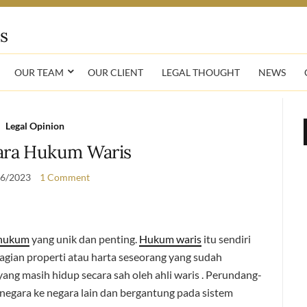
OUR TEAM
OUR CLIENT
LEGAL THOUGHT
NEWS
Legal Opinion
ara Hukum Waris
06/2023
1 Comment
hukum
yang unik dan penting.
Hukum waris
itu sendiri
an properti atau harta seseorang yang sudah
ang masih hidup secara sah oleh ahli waris . Perundang-
 negara ke negara lain dan bergantung pada sistem