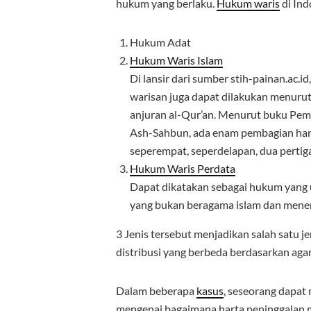
hukum yang berlaku.
Hukum waris
di Ind
Hukum Adat
Hukum Waris Islam
Di lansir dari sumber stih-painan.ac.
warisan juga dapat dilakukan menurut 
anjuran al-Qur’an. Menurut buku Pe
Ash-Sahbun, ada enam pembagian hart
seperempat, seperdelapan, dua pertig
Hukum Waris Perdata
Dapat dikatakan sebagai hukum yang
yang bukan beragama islam dan mene
3 Jenis tersebut menjadikan salah satu j
distribusi yang berbeda berdasarkan aga
Dalam beberapa
kasus
, seseorang dapat 
mengenai bagaimana harta peninggalan me