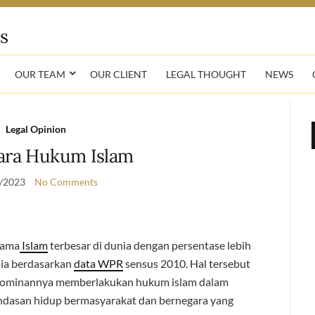
OUR TEAM
OUR CLIENT
LEGAL THOUGHT
NEWS
Legal Opinion
ara Hukum Islam
/2023
No Comments
gama
Islam
terbesar di dunia dengan persentase lebih
sia berdasarkan
data WPR
sensus 2010. Hal tersebut
 dominannya memberlakukan hukum islam dalam
landasan hidup bermasyarakat dan bernegara yang