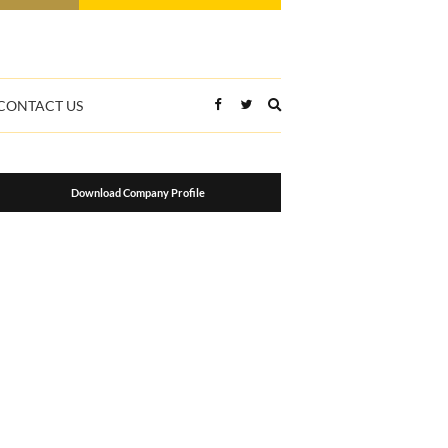
Expand
CONTACT US
search
form
Download Company Profile