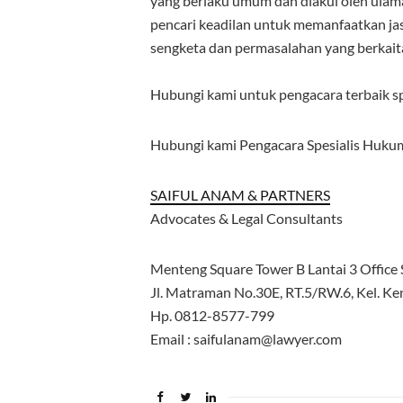
yang berlaku umum dan diakui oleh ulam
pencari keadilan untuk memanfaatkan j
sengketa dan permasalahan yang berkait
Hubungi kami untuk pengacara terbaik sp
Hubungi kami Pengacara Spesialis Hukum 
SAIFUL ANAM & PARTNERS
Advocates & Legal Consultants
Menteng Square Tower B Lantai 3 Office S
Jl. Matraman No.30E, RT.5/RW.6, Kel. Ken
Hp. 0812-8577-799
Email : saifulanam@lawyer.com