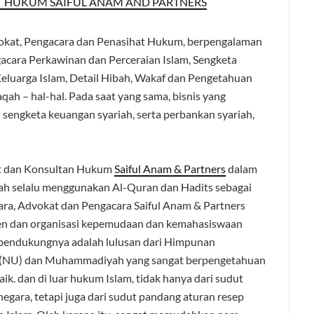
T HUKUM SAIFUL ANAM AND PARTNERS
vokat, Pengacara dan Penasihat Hukum, berpengalaman
acara Perkawinan dan Perceraian Islam, Sengketa
luarga Islam, Detail Hibah, Wakaf dan Pengetahuan
h – hal-hal. Pada saat yang sama, bisnis yang
sengketa keuangan syariah, serta perbankan syariah,
kat dan Konsultan Hukum
Saiful Anam & Partners
dalam
ah selalu menggunakan Al-Quran dan Hadits sebagai
ara, Advokat dan Pengacara Saiful Anam & Partners
ren dan organisasi kepemudaan dan kemahasiswaan
r pendukungnya adalah lulusan dari Himpunan
a (NU) dan Muhammadiyah yang sangat berpengetahuan
. dan di luar hukum Islam, tidak hanya dari sudut
negara, tetapi juga dari sudut pandang aturan resep