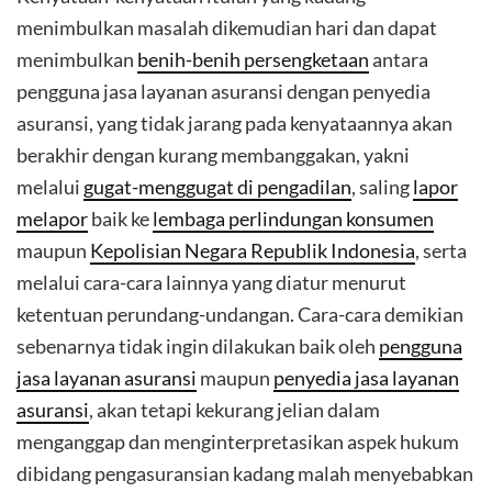
menimbulkan masalah dikemudian hari dan dapat
menimbulkan
benih-benih persengketaan
antara
pengguna jasa layanan asuransi dengan penyedia
asuransi, yang tidak jarang pada kenyataannya akan
berakhir dengan kurang membanggakan, yakni
melalui
gugat-menggugat di pengadilan
, saling
lapor
melapor
baik ke
lembaga perlindungan konsumen
maupun
Kepolisian Negara Republik Indonesia
, serta
melalui cara-cara lainnya yang diatur menurut
ketentuan perundang-undangan. Cara-cara demikian
sebenarnya tidak ingin dilakukan baik oleh
pengguna
jasa layanan asuransi
maupun
penyedia jasa layanan
asuransi
, akan tetapi kekurang jelian dalam
menganggap dan menginterpretasikan aspek hukum
dibidang pengasuransian kadang malah menyebabkan