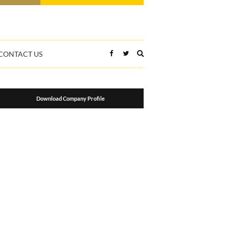
Expand
CONTACT US
search
form
Download Company Profile