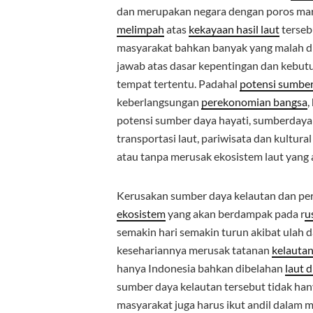
dan merupakan negara dengan poros marit
melimpah
atas
kekayaan hasil laut
terse
masyarakat bahkan banyak yang malah d
jawab atas dasar kepentingan dan kebutu
tempat tertentu. Padahal
potensi sumber
keberlangsungan
perekonomian bangsa
,
potensi sumber daya hayati, sumberdaya m
transportasi laut, pariwisata dan kultura
atau tanpa merusak ekosistem laut yang 
Kerusakan sumber daya kelautan dan pe
ekosistem
yang akan berdampak pada r
u
semakin hari semakin turun akibat ulah
kesehariannya merusak tatanan
kelautan
hanya Indonesia bahkan dibelahan
laut 
sumber daya kelautan tersebut tidak ha
masyarakat juga harus ikut andil dalam m