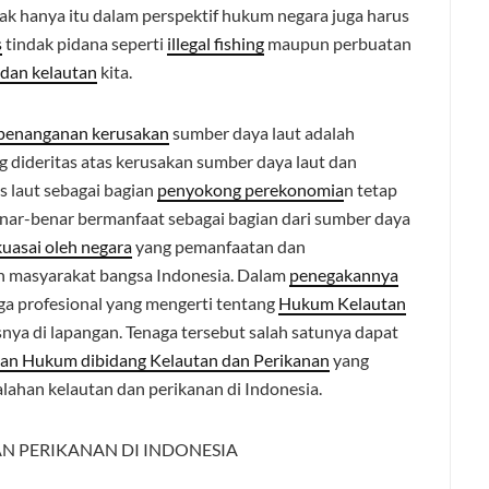
ak hanya itu dalam perspektif hukum negara juga harus
s
tindak pidana seperti
illegal fishing
maupun perbuatan
 dan kelautan
kita.
penanganan kerusakan
sumber daya laut adalah
g dideritas atas kerusakan sumber daya laut dan
as laut sebagai bagian
penyokong perekonomia
n tetap
benar-benar bermanfaat sebagai bagian dari sumber daya
kuasai oleh negara
yang pemanfaatan dan
 masyarakat bangsa Indonesia. Dalam
penegakannya
a profesional yang mengerti tentang
Hukum Kelautan
snya di lapangan. Tenaga tersebut salah satunya dapat
an Hukum dibidang Kelautan dan Perikanan
yang
alahan kelautan dan perikanan di Indonesia.
AN PERIKANAN DI INDONESIA