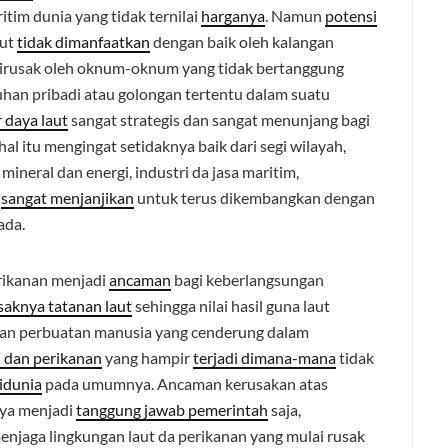
im dunia yang tidak ternilai
harganya
. Namun
potensi
but
tidak dimanfaatkan
dengan baik oleh kalangan
irusak oleh oknum-oknum yang tidak bertanggung
han pribadi atau golongan tertentu dalam suatu
 daya laut
sangat strategis dan sangat menunjang bagi
 hal itu mengingat setidaknya baik dari segi wilayah,
ineral dan energi, industri da jasa maritim,
l
sangat menjanjikan
untuk terus dikembangkan dengan
ada.
rikanan menjadi
ancaman
bagi keberlangsungan
saknya tatanan laut
sehingga nilai hasil guna laut
 dan perbuatan manusia yang cenderung dalam
 dan perikanan
yang hampir
terjadi dimana-mana
tidak
didunia
pada umumnya. Ancaman kerusakan atas
nya menjadi
tanggung jawab pemerintah
saja,
enjaga lingkungan laut da perikanan yang mulai rusak