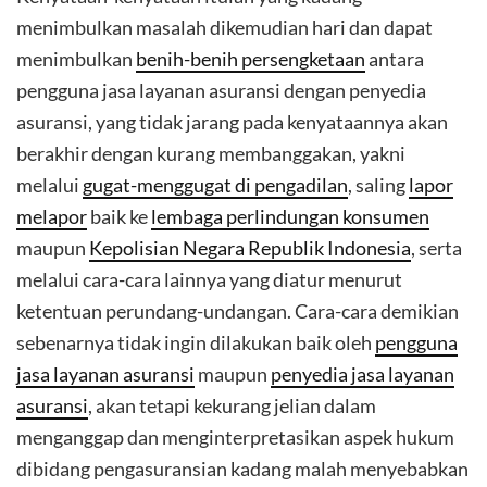
menimbulkan masalah dikemudian hari dan dapat
menimbulkan
benih-benih persengketaan
antara
pengguna jasa layanan asuransi dengan penyedia
asuransi, yang tidak jarang pada kenyataannya akan
berakhir dengan kurang membanggakan, yakni
melalui
gugat-menggugat di pengadilan
, saling
lapor
melapor
baik ke
lembaga perlindungan konsumen
maupun
Kepolisian Negara Republik Indonesia
, serta
melalui cara-cara lainnya yang diatur menurut
ketentuan perundang-undangan. Cara-cara demikian
sebenarnya tidak ingin dilakukan baik oleh
pengguna
jasa layanan asuransi
maupun
penyedia jasa layanan
asuransi
, akan tetapi kekurang jelian dalam
menganggap dan menginterpretasikan aspek hukum
dibidang pengasuransian kadang malah menyebabkan