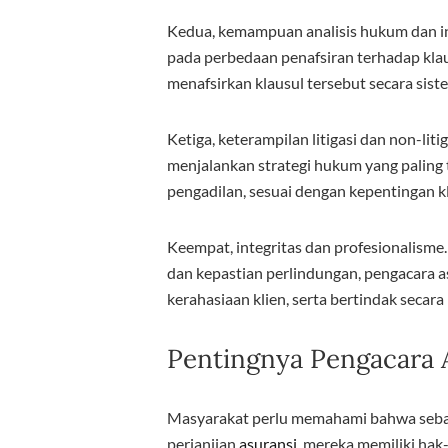
Kedua, kemampuan analisis hukum dan int
pada perbedaan penafsiran terhadap kla
menafsirkan klausul tersebut secara siste
Ketiga, keterampilan litigasi dan non-li
menjalankan strategi hukum yang paling t
pengadilan, sesuai dengan kepentingan kl
Keempat, integritas dan profesionalism
dan kepastian perlindungan, pengacara as
kerahasiaan klien, serta bertindak seca
Pentingnya Pengacara 
Masyarakat perlu memahami bahwa sebaga
perjanjian
asuransi,
mereka memiliki hak-