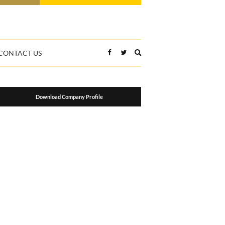
Expand
CONTACT US
search
form
Download Company Profile