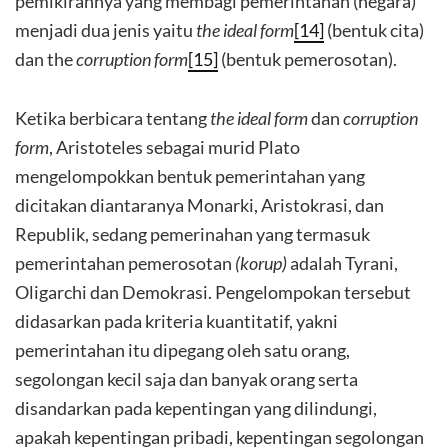
pemikirannya yang membagi pemerintahan (negara)
menjadi dua jenis yaitu
the ideal form
[14]
(bentuk cita)
dan the
corruption form
[15]
(bentuk pemerosotan).
Ketika berbicara tentang
the ideal form
dan
corruption
form
, Aristoteles sebagai murid Plato
mengelompokkan bentuk pemerintahan yang
dicitakan diantaranya Monarki, Aristokrasi, dan
Republik, sedang pemerinahan yang termasuk
pemerintahan pemerosotan
(korup)
adalah Tyrani,
Oligarchi dan Demokrasi. Pengelompokan tersebut
didasarkan pada kriteria kuantitatif, yakni
pemerintahan itu dipegang oleh satu orang,
segolongan kecil saja dan banyak orang serta
disandarkan pada kepentingan yang dilindungi,
apakah kepentingan pribadi, kepentingan segolongan