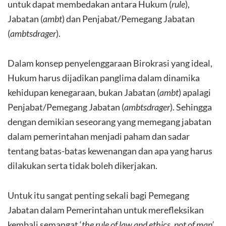
untuk dapat membedakan antara Hukum (
rule
),
Jabatan (
ambt
) dan Penjabat/Pemegang Jabatan
(
ambtsdrager
).
Dalam konsep penyelenggaraan Birokrasi yang ideal,
Hukum harus dijadikan panglima dalam dinamika
kehidupan kenegaraan, bukan Jabatan (
ambt
) apalagi
Penjabat/Pemegang Jabatan (
ambtsdrager
). Sehingga
dengan demikian seseorang yang memegang jabatan
dalam pemerintahan menjadi paham dan sadar
tentang batas-batas kewenangan dan apa yang harus
dilakukan serta tidak boleh dikerjakan.
Untuk itu sangat penting sekali bagi Pemegang
Jabatan dalam Pemerintahan untuk merefleksikan
kembali semangat ‘
the rule of law and ethics, not of man’
,