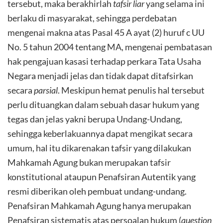
tersebut, maka berakhirlah
tafsir
liar
yang selama ini
berlaku di masyarakat, sehingga perdebatan
mengenai makna atas Pasal 45 A ayat (2) huruf c UU
No. 5 tahun 2004 tentang MA, mengenai pembatasan
hak pengajuan kasasi terhadap perkara Tata Usaha
Negara menjadi jelas dan tidak dapat ditafsirkan
secara
parsial
. Meskipun hemat penulis hal tersebut
perlu dituangkan dalam sebuah dasar hukum yang
tegas dan jelas yakni berupa Undang-Undang,
sehingga keberlakuannya dapat mengikat secara
umum, hal itu dikarenakan tafsir yang dilakukan
Mahkamah Agung bukan merupakan tafsir
konstitutional ataupun Penafsiran Autentik yang
resmi diberikan oleh pembuat undang-undang.
Penafsiran Mahkamah Agung hanya merupakan
Penafsiran sistematis atas persoalan hukum (
question