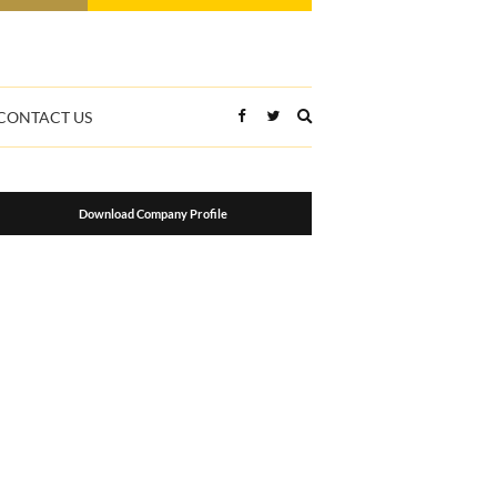
Expand
CONTACT US
search
form
Download Company Profile