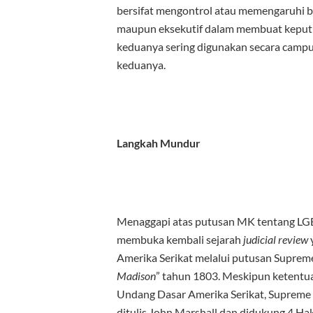
bersifat mengontrol atau memengaruhi bah
maupun eksekutif dalam membuat keput
keduanya sering digunakan secara campu
keduanya.
Langkah Mundur
Menaggapi atas putusan MK tentang LGBT
membuka kembali sejarah
judicial review
Amerika Serikat melalui putusan Supreme
Madison
” tahun 1803. Meskipun ketentua
Undang Dasar Amerika Serikat, Supreme
ditulis John Marshall dan didukung 4 H