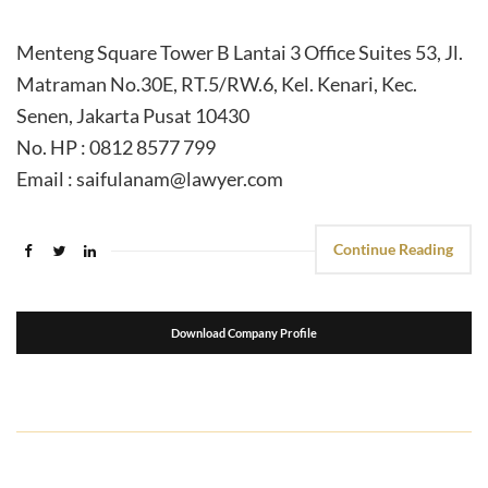
Menteng Square Tower B Lantai 3 Office Suites 53, Jl.
Matraman No.30E, RT.5/RW.6, Kel. Kenari, Kec.
Senen, Jakarta Pusat 10430
No. HP : 0812 8577 799
Email : saifulanam@lawyer.com
Continue Reading
Download Company Profile
suport seo
kemasanpack.com