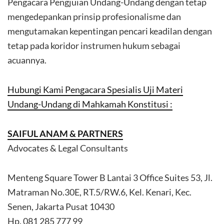
Pengacara Pengjuian Undang-Undang dengan tetap
mengedepankan prinsip profesionalisme dan
mengutamakan kepentingan pencari keadilan dengan
tetap pada koridor instrumen hukum sebagai
acuannya.
Hubungi Kami Pengacara Spesialis Uji Materi
Undang-Undang di Mahkamah Konstitusi :
SAIFUL ANAM & PARTNERS
Advocates & Legal Consultants
Menteng Square Tower B Lantai 3 Office Suites 53, Jl.
Matraman No.30E, RT.5/RW.6, Kel. Kenari, Kec.
Senen, Jakarta Pusat 10430
Hp. 081 285 777 99