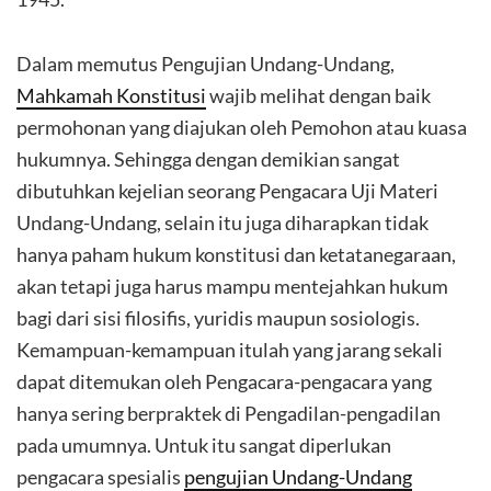
Dalam memutus Pengujian Undang-Undang,
Mahkamah Konstitusi
wajib melihat dengan baik
permohonan yang diajukan oleh Pemohon atau kuasa
hukumnya. Sehingga dengan demikian sangat
dibutuhkan kejelian seorang Pengacara Uji Materi
Undang-Undang, selain itu juga diharapkan tidak
hanya paham hukum konstitusi dan ketatanegaraan,
akan tetapi juga harus mampu mentejahkan hukum
bagi dari sisi filosifis, yuridis maupun sosiologis.
Kemampuan-kemampuan itulah yang jarang sekali
dapat ditemukan oleh Pengacara-pengacara yang
hanya sering berpraktek di Pengadilan-pengadilan
pada umumnya. Untuk itu sangat diperlukan
pengacara spesialis
pengujian Undang-Undang