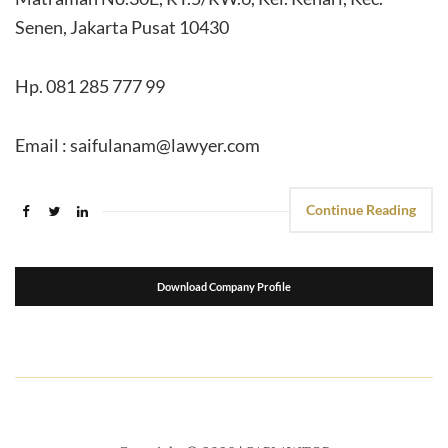
Senen, Jakarta Pusat 10430
Hp. 081 285 777 99
Email : saifulanam@lawyer.com
Continue Reading
Download Company Profile
suport seo
kemasanpack.com