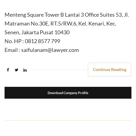
Menteng Square Tower B Lantai 3 Office Suites 53, Jl.
Matraman No.30E, RT.5/RW.6, Kel. Kenari, Kec.
Senen, Jakarta Pusat 10430
No. HP : 0812 8577 799
Email : saifulanam@lawyer.com
Continue Reading
Download Company Profile
suport seo
kemasanpack.com