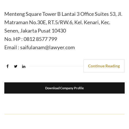
Menteng Square Tower B Lantai 3 Office Suites 53, Jl.
Matraman No.30E, RT.5/RW.6, Kel. Kenari, Kec.
Senen, Jakarta Pusat 10430
No. HP : 0812 8577 799
Email : saifulanam@lawyer.com
Continue Reading
Download Company Profile
suport seo
kemasanpack.com