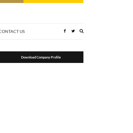
Expand
CONTACT US
search
form
Download Company Profile