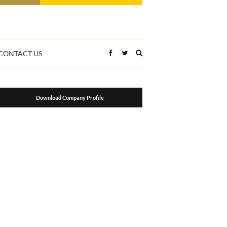
Expand
CONTACT US
search
form
Download Company Profile