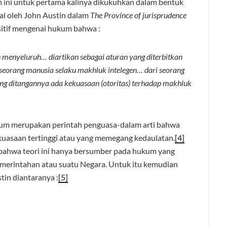
m ini untuk pertama kalinya dikukuhkan dalam bentuk
al oleh John Austin dalam
The Province of jurisprudence
sitif mengenai hukum bahwa :
 menyeluruh… diartikan sebagai aturan yang diterbitkan
eorang manusia selaku makhluk intelegen… dari seorang
ang ditangannya ada kekuasaan (otoritas) terhadap makhluk
kum merupakan perintah penguasa-dalam arti bahwa
uasaan tertinggi atau yang memegang kedaulatan.
[4]
bahwa teori ini hanya bersumber pada hukum yang
emerintahan atau suatu Negara. Untuk itu kemudian
in diantaranya :
[5]