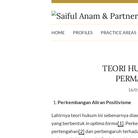
HOME
PROFILES
PRACTICE AREAS
TEORI H
PERM
16/0
Perkembangan Aliran Positivisme
Lahirnya teori hukum ini sebenarnya di
yang berbentuk
in optima forma
[1]
. Perk
pertengahan
[2]
dan perbengaruh terhadap