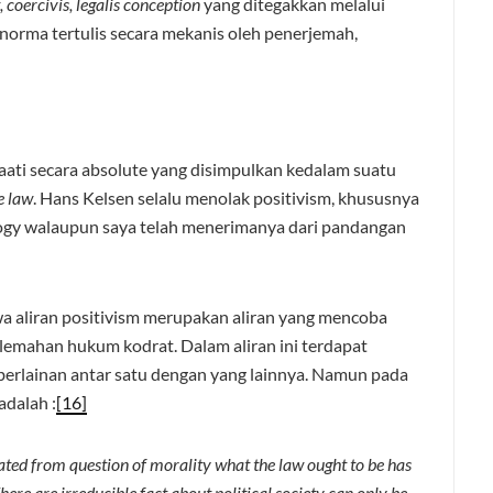
coercivis, legalis conception
yang ditegakkan melalui
si norma tertulis secara mekanis oleh penerjemah,
ti secara absolute yang disimpulkan kedalam suatu
e law
. Hans Kelsen selalu menolak positivism, khususnya
ology walaupun saya telah menerimanya dari pandangan
hwa aliran positivism merupakan aliran yang mencoba
lemahan hukum kodrat. Dalam aliran ini terdapat
erlainan antar satu dengan yang lainnya. Namun pada
adalah :
[16]
arated from question of morality what the law ought to be has
here are irreducible fact about political society can only be