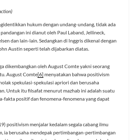
ction)
engidentikkan hukum dengan undang-undang, tidak ada
andangan ini dianut oleh Paul Laband, Jellineck,
lsen dan lain-lain. Sedangkan di Inggris dikenal dengan
ohn Austin seperti telah dijabarkan diatas.
juga dikembangkan oleh August Comte yakni seorang
itu. August Comte
[6]
menyatakan bahwa positivism
olak spekulasi-spekulasi apriori dan berusaha
 Untuk itu filsafat menurut mazhab ini adalah suatu
ta-fakta positif dan fenomena-fenomena yang dapat
9) positivism menjalar kedalam segala cabang ilmu
um, ia berusaha mendepak pertimbangan-pertimbangan