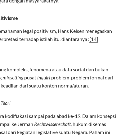
gara dengan masyarakatnya.
itivisme
emahaman legal positivism, Hans Kelsen menegaskan
pretasi terhadap istilah itu, diantaranya :
[14]
ang kompleks, fenomena atau data social dan bukan
ng
minsetting
pusat
inquiri
problem-problem formal dari
keadilan dari suatu konten norma/aturan.
 Teori
era kodifiakasi sampai pada abad ke-19. Dalam konsepsi
mpai ke Jerman
Rechtwissenschaft
, hukum dikemas
sal dari kegiatan legislative suatu Negara. Paham ini