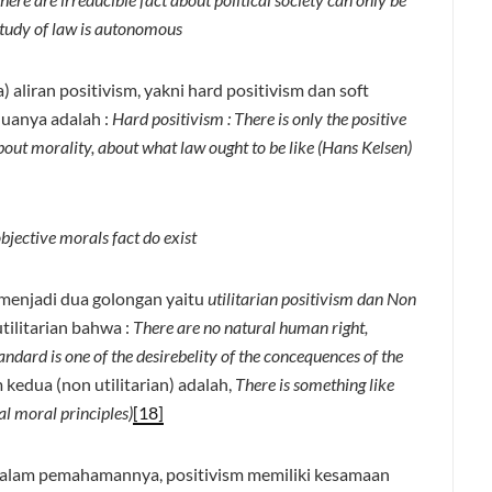
study of law is autonomous
liran positivism, yakni hard positivism dan soft
uanya adalah :
Hard positivism : There is only the positive
about morality, about what law ought to be like (Hans Kelsen)
objective morals fact do exist
i menjadi dua golongan yaitu
utilitarian positivism dan Non
tilitarian bahwa :
There are no natural human right,
ndard is one of the desirebelity of the concequences of the
edua (non utilitarian) adalah,
There is something like
al moral principles)
[18]
dalam pemahamannya, positivism memiliki kesamaan