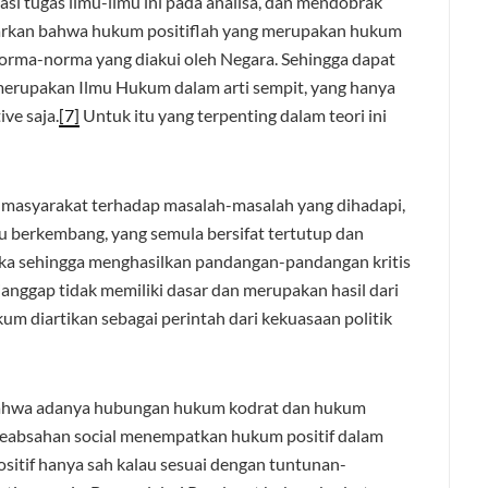
tasi tugas ilmu-ilmu ini pada analisa, dan mendobrak
iajarkan bahwa hukum positiflah yang merupakan hukum
norma-norma yang diakui oleh Negara. Sehingga dapat
merupakan Ilmu Hukum dalam arti sempit, yang hanya
ve saja.
[7]
Untuk itu yang terpenting dalam teori ini
s masyarakat terhadap masalah-masalah yang dihadapi,
aru berkembang, yang semula bersifat tertutup dan
buka sehingga menghasilkan pandangan-pandangan kritis
nggap tidak memiliki dasar dan merupakan hasil dari
kum diartikan sebagai perintah dari kekuasaan politik
hwa adanya hubungan hukum kodrat dan hukum
 keabsahan social menempatkan hukum positif dalam
sitif hanya sah kalau sesuai dengan tuntunan-