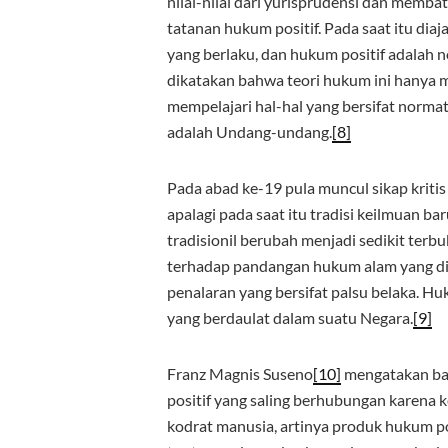
nilai-nilai dari yurisprudensi dan memba
tatanan hukum positif. Pada saat itu d
yang berlaku, dan hukum positif adalah 
dikatakan bahwa teori hukum ini hanya 
mempelajari hal-hal yang bersifat normati
adalah Undang-undang.
[8]
Pada abad ke-19 pula muncul sikap kriti
apalagi pada saat itu tradisi keilmuan b
tradisionil berubah menjadi sedikit ter
terhadap pandangan hukum alam yang dia
penalaran yang bersifat palsu belaka. Hu
yang berdaulat dalam suatu Negara.
[9]
Franz Magnis Suseno
[10]
mengatakan ba
positif yang saling berhubungan karena
kodrat manusia, artinya produk hukum po