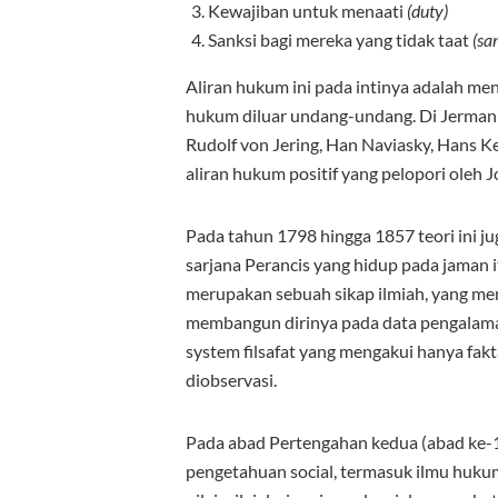
Kewajiban untuk menaati
(duty)
Sanksi bagi mereka yang tidak taat
(san
Aliran hukum ini pada intinya adalah m
hukum diluar undang-undang. Di Jerman p
Rudolf von Jering, Han Naviasky, Hans Ke
aliran hukum positif yang pelopori oleh J
Pada tahun 1798 hingga 1857 teori ini 
sarjana Perancis yang hidup pada jaman 
merupakan sebuah sikap ilmiah, yang men
membangun dirinya pada data pengalaman.
system filsafat yang mengakui hanya fak
diobservasi.
Pada abad Pertengahan kedua (abad ke-1
pengetahuan social, termasuk ilmu huk