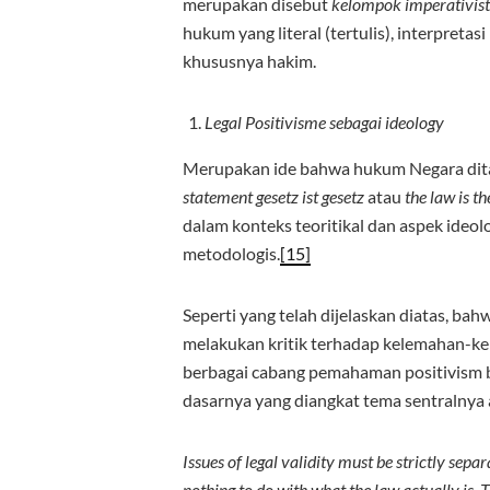
merupakan disebut
kelompok imperativist, 
hukum yang literal (tertulis), interpreta
khususnya hakim.
Legal Positivisme sebagai ideology
Merupakan ide bahwa hukum Negara ditaa
statement gesetz ist gesetz
atau
the law is th
dalam konteks teoritikal dan aspek ide
metodologis.
[15]
Seperti yang telah dijelaskan diatas, ba
melakukan kritik terhadap kelemahan-ke
berbagai cabang pemahaman positivism b
dasarnya yang diangkat tema sentralnya 
Issues of legal validity must be strictly sep
nothing to do with what the law actually is. T