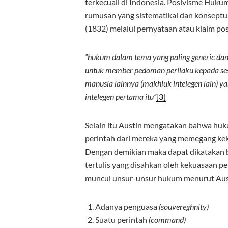
terkecuali di Indonesia. Posivisme Huku
rumusan yang sistematikal dan konseptu
(1832) melalui pernyataan atau klaim po
“hukum dalam tema yang paling generic dan
untuk member pedoman perilaku kepada ses
manusia lainnya (makhluk intelegen lain) y
intelegen pertama itu”
[3]
Selain itu Austin mengatakan bahwa hu
perintah dari mereka yang memegang kek
Dengan demikian maka dapat dikatakan 
tertulis yang disahkan oleh kekuasaan p
muncul unsur-unsur hukum menurut Aust
Adanya penguasa
(souvereghnity)
Suatu perintah
(command)