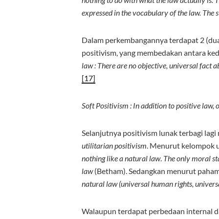
expressed in the vocabulary of the law. The 
Dalam perkembangannya terdapat 2 (dua) a
positivism, yang membedakan antara ked
law : There are no objective, universal fact 
[17]
Soft Positivism : In addition to positive law, 
Selanjutnya positivism lunak terbagi lag
utilitarian positivism
. Menurut kelompok u
nothing like a natural law
.
The only moral sta
law
(Betham). Sedangkan menurut paham k
natural law (universal human rights, univers
Walaupun terdapat perbedaan internal 