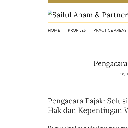
HOME
PROFILES
PRACTICE AREAS
Pengacara
18/
Pengacara Pajak: Solus
Hak dan Kepentingan W
Dalam sistem
hukum
dan keuangan nega