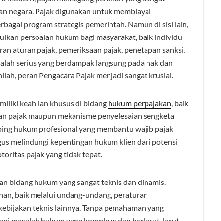
an negara. Pajak digunakan untuk membiayai
bagai program strategis pemerintah. Namun di sisi lain,
ulkan persoalan hukum bagi masyarakat, baik individu
an aturan pajak, pemeriksaan pajak, penetapan sanksi,
salah serius yang berdampak langsung pada hak dan
nilah, peran Pengacara Pajak menjadi sangat krusial.
iliki keahlian khusus di bidang
hukum perpajakan
, baik
an pajak maupun mekanisme penyelesaian sengketa
ping hukum profesional yang membantu wajib pajak
us melindungi kepentingan hukum klien dari potensi
toritas pajak yang tidak tepat.
n bidang hukum yang sangat teknis dan dinamis.
han, baik melalui undang-undang, peraturan
kebijakan teknis lainnya. Tanpa pemahaman yang
api masalah hukum yang kompleks dan berlarut-larut.