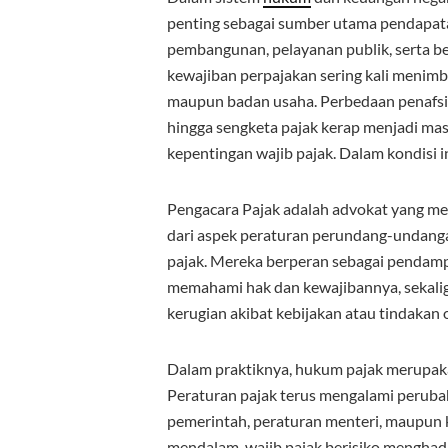
penting sebagai sumber utama pendapat
pembangunan, pelayanan publik, serta ber
kewajiban perpajakan sering kali menimb
maupun badan usaha. Perbedaan penafsir
hingga sengketa pajak kerap menjadi ma
kepentingan wajib pajak. Dalam kondisi i
Pengacara Pajak adalah advokat yang mem
dari aspek peraturan perundang-undang
pajak. Mereka berperan sebagai pendam
memahami hak dan kewajibannya, sekalig
kerugian akibat kebijakan atau tindakan o
Dalam praktiknya, hukum pajak merupaka
Peraturan pajak terus mengalami peruba
pemerintah, peraturan menteri, maupun 
mendalam, wajib pajak berisiko menghad