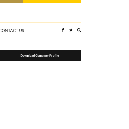
Expand
CONTACT US
search
form
Download Company Profile