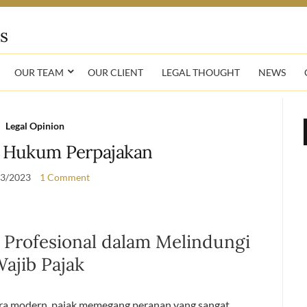
OUR TEAM
OUR CLIENT
LEGAL THOUGHT
NEWS
Legal Opinion
 Hukum Perpajakan
03/2023
1 Comment
i Profesional dalam Melindungi
ajib Pajak
ra modern, pajak memegang peranan yang sangat