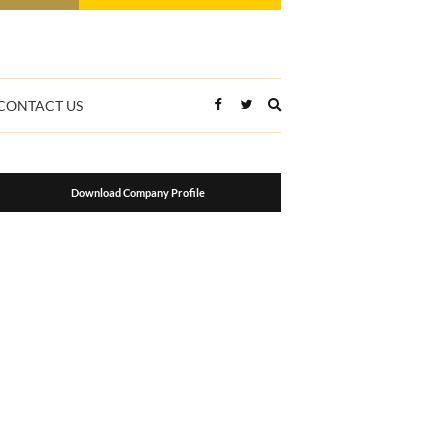
Expand
CONTACT US
search
form
Download Company Profile