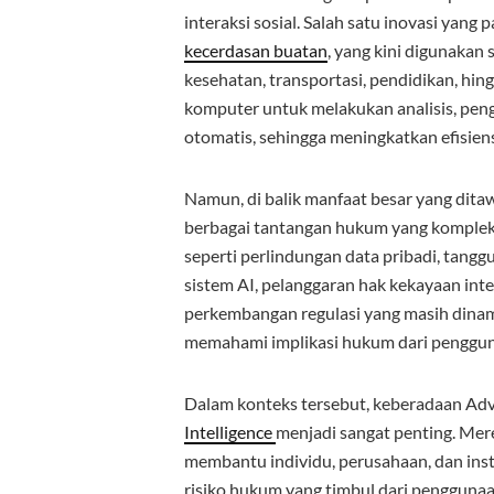
interaksi sosial. Salah satu inovasi yang
kecerdasan buatan
, yang kini digunakan 
kesehatan, transportasi, pendidikan, hin
komputer untuk melakukan analisis, pen
otomatis, sehingga meningkatkan efisiens
Namun, di balik manfaat besar yang dita
berbagai tantangan hukum yang komplek
seperti perlindungan data pribadi, tang
sistem AI, pelanggaran hak kekayaan intele
perkembangan regulasi yang masih din
memahami implikasi hukum dari pengguna
Dalam konteks tersebut, keberadaan Ad
Intelligence
menjadi sangat penting. Mer
membantu individu, perusahaan, dan inst
risiko hukum yang timbul dari pengguna