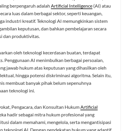
 paling berpengaruh adalah
Artificial Intelligence
(AI) atau
secara luas dalam berbagai sektor, seperti keuangan,
gga industri kreatif. Teknologi AI memungkinkan sistem
gambilan keputusan, dan bahkan pembelajaran secara
i dan produktivitas.
warkan oleh teknologi kecerdasan buatan, terdapat
s. Penggunaan AI menimbulkan berbagai persoalan,
gung jawab hukum atas keputusan yang dihasilkan oleh
ktual, hingga potensi diskriminasi algoritma. Selain itu,
amis membuat banyak pihak belum sepenuhnya
an teknologi ini.
vokat, Pengacara, dan Konsultan Hukum
Artificial
eka hadir sebagai mitra hukum profesional yang
itusi dalam memahami, mengelola, serta mengantisipasi
an teknologi AI. Dengan pendekatan hukum yang adaptif