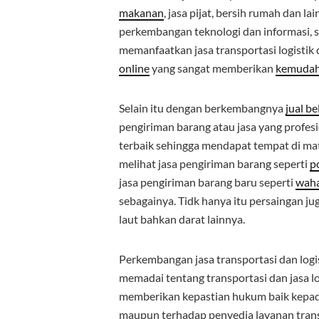
makanan
, jasa pijat, bersih rumah dan l
perkembangan teknologi dan informasi, 
memanfaatkan jasa transportasi logistik
online
yang sangat memberikan
kemuda
Selain itu dengan berkembangnya
jual be
pengiriman barang atau jasa yang profes
terbaik sehingga mendapat tempat di m
melihat jasa pengiriman barang seperti
p
jasa pengiriman barang baru seperti
wah
sebagainya. Tidk hanya itu persaingan jug
laut bahkan darat lainnya.
Perkembangan jasa transportasi dan log
memadai tentang transportasi dan jasa l
memberikan kepastian hukum baik kepa
maupun terhadap penyedia layanan transpo