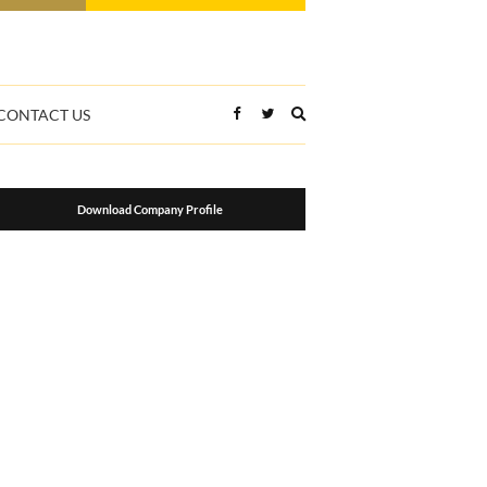
Expand
CONTACT US
search
form
Download Company Profile