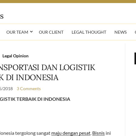
OUR TEAM
OUR CLIENT
LEGAL THOUGHT
NEWS
Legal Opinion
SPORTASI DAN LOGISTIK
K DI INDONESIA
5/2018
3 Comments
ISTIK TERBAIK DI INDONESIA
donesia tergolong sangat
maju dengan pesat
.
Bisnis
ini