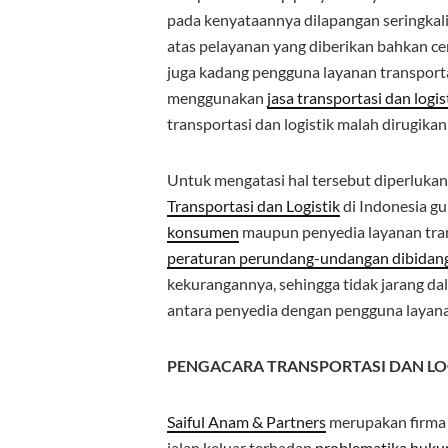
pada kenyataannya dilapangan seringkali p
atas pelayanan yang diberikan bahkan cen
juga kadang pengguna layanan transport
menggunakan
jasa transportasi dan logis
transportasi dan logistik malah dirugika
Untuk mengatasi hal tersebut diperluka
Transportasi dan Logistik
di Indonesia 
konsumen
maupun penyedia layanan tran
peraturan perundang-undangan dibidang 
kekurangannya, sehingga tidak jarang 
antara penyedia dengan pengguna layanan 
PENGACARA TRANSPORTASI DAN LOG
Saiful Anam & Partners
merupakan firma
jalan keluar terhadap
problematika hukum