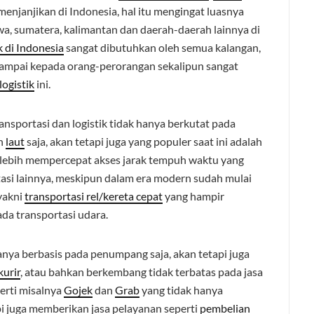
menjanjikan di Indonesia, hal itu mengingat luasnya
wa, sumatera, kalimantan dan daerah-daerah lainnya di
k di Indonesia
sangat dibutuhkan oleh semua kalangan,
ampai kepada orang-perorangan sekalipun sangat
logistik
ini.
sportasi dan logistik tidak hanya berkutat pada
n
laut
saja, akan tetapi juga yang populer saat ini adalah
lebih mempercepat akses jarak tempuh waktu yang
asi lainnya, meskipun dalam era modern sudah mulai
yakni
transportasi rel/kereta cepat
yang hampir
da transportasi udara.
hanya berbasis pada penumpang saja, akan tetapi juga
kurir
, atau bahkan berkembang tidak terbatas pada jasa
perti misalnya
Gojek
dan
Grab
yang tidak hanya
pi juga memberikan jasa pelayanan seperti
pembelian