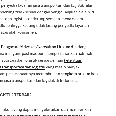
enyedia layanan jasa transportasi dan logistik lalai
derung tidak sesuai dengan yang dijanjikan. Selain itu
asi dan logistik cenderung semena-mena dalam
tik
, sehingga kadang tidak jarang penyedia layanan
n atas ulah konsumen.
n
Pengacara/Advokat/Konsultan Hukum dibidang
guna mengantipasi maupun mempertahankan
hak-hak
sportasi dan logistik sesuai dengan
ketentuan
transportasi dan logistik
yang masih banyak
dalam pelaksanaannya menimbulkan
sengketa hukum
baik
jasa transportasi dan logistik di Indonesia.
ISTIK TERBAIK
 hukum yang dapat menyelesaikan dan memberikan
 dibidang transportasi dan logistik di Indonesia
.