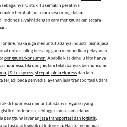
ain sebagainya. Untuk itu semakin pesatnya
semakin berubah pula cara seseorang dalam
 di Indonesia, yakni dengan cara menggunakan secara
han
.
li online
, maka juga menuntut adanya industri
bisnis
jasa
ional untuk saling bersaing guna memberikan pelayanan
ata
pengguna/konsumen
. Apabila kita dahulu kita hanya
os indonesia
,
tiki
dan
jne
, kini telah banyak bermunculan
ana
,
j & t ekspress
,
si cepat
,
ninja ekpress
dan lain
a terjadi pada penyedia layanan jasa transportasi udara,
istik di Indonesia menuntut adanya
regulasi
yang
ogistik di Indonesia, sehingga sama-sama dapat
da pengguna layanan
jasa transportasi dan logistik
,
rtasi dan logistik di Indonesia. Hal itu mengingat