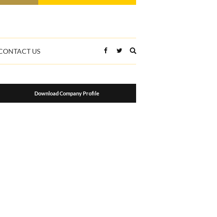
Expand
CONTACT US
search
form
Download Company Profile