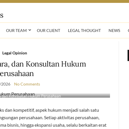
OUR TEAM
OUR CLIENT
LEGAL THOUGHT
NEWS
Legal Opinion
ara, dan Konsultan Hukum
erusahaan
/2026
No Comments
a dan Konnsultan Hukum Perusahaan
s dan kompetitif, aspek hukum menjadi salah satu
ngsungan perusahaan. Setiap aktivitas perusahaan,
ama bisnis, hingga ekspansi usaha, selalu berkaitan erat