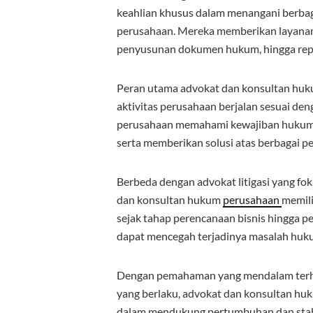
keahlian khusus dalam menangani berbag
perusahaan. Mereka memberikan layana
penyusunan dokumen hukum, hingga repr
Peran utama advokat dan konsultan hu
aktivitas perusahaan berjalan sesuai d
perusahaan memahami kewajiban hukum, m
serta memberikan solusi atas berbagai 
Berbeda dengan advokat litigasi yang fo
dan konsultan hukum
perusahaan
memili
sejak tahap perencanaan bisnis hingga p
dapat mencegah terjadinya masalah huk
Dengan pemahaman yang mendalam terhad
yang berlaku, advokat dan konsultan hu
dalam mendukung pertumbuhan dan stabi