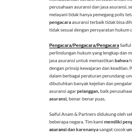
perusahaan asuransi dan jasa asuransi, s
melayani tidak hanya pemegang polis tet
pengacara
asuransi terbaik tidak bisa di
tidak sesuai dengan persyaratan hukum 
Pengacara/Pengacara/Pengacara
Saifu
perlindungan hukum yang lengkap dan m
jasa asuransi untuk memastikan
bahwa
h
dengan prinsip kewajaran dan keadilan. P
dalam berbagai peraturan perundang-unda
dibutuhkan banyak kejelian dan pengala
asuransi agar
pelanggan,
baik perusahaa
asuransi,
benar-benar puas.
Saiful Anam & Partners didukung oleh se
beberapa negara. Tim kami
memiliki
pen
asuransi
dan
karenanya
sangat cocok
un