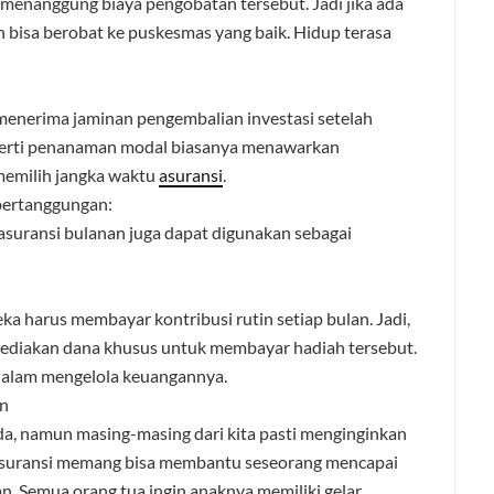
menanggung biaya pengobatan tersebut. Jadi jika ada
h bisa berobat ke puskesmas yang baik. Hidup terasa
menerima jaminan pengembalian investasi setelah
eperti penanaman modal biasanya menawarkan
memilih jangka waktu
asuransi
.
 pertanggungan:
 asuransi bulanan juga dapat digunakan sebagai
ka harus membayar kontribusi rutin setiap bulan. Jadi,
yediakan dana khusus untuk membayar hadiah tersebut.
n dalam mengelola keuangannya.
an
da, namun masing-masing dari kita pasti menginginkan
 Asuransi memang bisa membantu seseorang mencapai
n. Semua orang tua ingin anaknya memiliki gelar