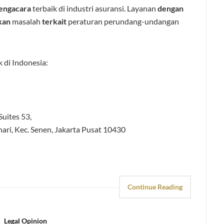
engacara
terbaik di industri asuransi. Layanan
dengan
kan
masalah
terkait
peraturan perundang-undangan
 di Indonesia:
uites 53,
ari, Kec. Senen, Jakarta Pusat 10430
Continue Reading
Legal Opinion