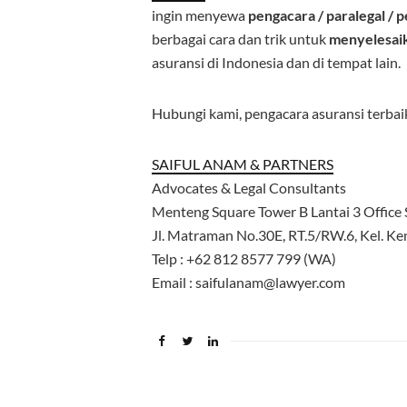
ingin menyewa
pengacara
/
paralegal
/
p
berbagai cara dan trik untuk
menyelesai
asuransi di Indonesia dan di tempat lain.
Hubungi kami, pengacara asuransi terbaik
SAIFUL ANAM & PARTNERS
Advocates & Legal Consultants
Menteng Square Tower B Lantai 3 Office S
Jl. Matraman No.30E, RT.5/RW.6, Kel. Ken
Telp : +62 812 8577 799 (WA)
Email : saifulanam@lawyer.com