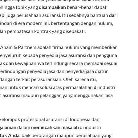
ehingga topik yang
disampaikan
benar-benar dapat
api juga perusahaan asuransi. Itu sebabnya bantuan
dari
hindari di era modern
ini.
bertentangan dengan hukum,
dan pembatasan kontrak yang disepakati.
l Anam & Partners adalah firma hukum yang memberikan
enyeluruh kepada penyedia jasa asuransi dan pengguna
ak dan kewajibannya terlindungi secara memadai sesuai
erlindungan penyedia jasa dan penyedia jasa diatur
ngan terkait perasuransian. Oleh karena itu,
man untuk mencari solusi atas permasalahan
di
industri
n asuransi maupun pelanggan yang menggunakan jasa
kelompok profesional asuransi di Indonesia dan
galaman
dalam
memecahkan
masalah
di industri
tuk
Anda,
baik perorangan maupun perusahaan yang