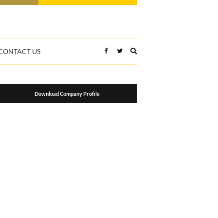
Expand
CONTACT US
search
form
Download Company Profile