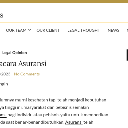
OUR TEAM
OUR CLIENT
LEGAL THOUGHT
NEWS
Legal Opinion
acara Asuransi
/2023
No Comments
elumnya murni kesehatan tapi telah menjadi kebutuhan
aya tinggi ini, masyarakat dan pebisnis semakin
ansi
bagi individu atau pebisnis yaitu untuk memberikan
ada saat benar-benar dibutuhkan.
Asuransi
telah