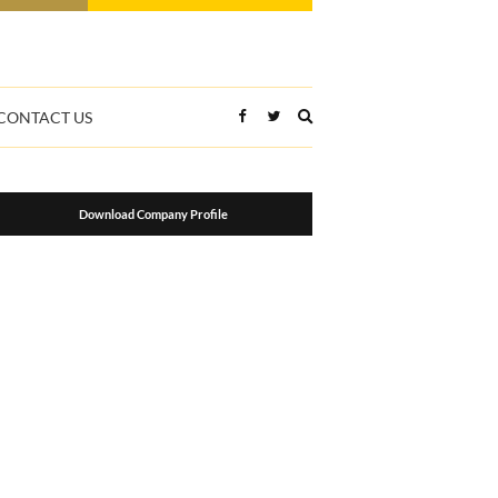
Expand
CONTACT US
search
form
Download Company Profile