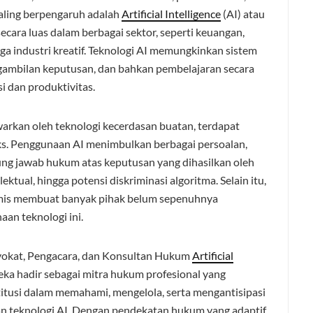
 paling berpengaruh adalah
Artificial Intelligence
(AI) atau
secara luas dalam berbagai sektor, seperti keuangan,
gga industri kreatif. Teknologi AI memungkinkan sistem
gambilan keputusan, dan bahkan pembelajaran secara
i dan produktivitas.
warkan oleh teknologi kecerdasan buatan, terdapat
s. Penggunaan AI menimbulkan berbagai persoalan,
gung jawab hukum atas keputusan yang dihasilkan oleh
ktual, hingga potensi diskriminasi algoritma. Selain itu,
amis membuat banyak pihak belum sepenuhnya
an teknologi ini.
vokat, Pengacara, dan Konsultan Hukum
Artificial
eka hadir sebagai mitra hukum profesional yang
itusi dalam memahami, mengelola, serta mengantisipasi
an teknologi AI. Dengan pendekatan hukum yang adaptif