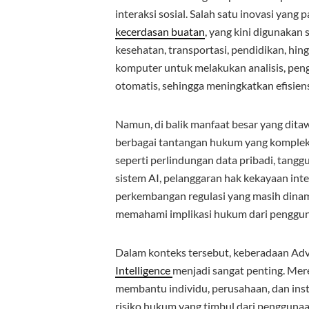
interaksi sosial. Salah satu inovasi yang
kecerdasan buatan
, yang kini digunakan 
kesehatan, transportasi, pendidikan, hin
komputer untuk melakukan analisis, pen
otomatis, sehingga meningkatkan efisiens
Namun, di balik manfaat besar yang dita
berbagai tantangan hukum yang komplek
seperti perlindungan data pribadi, tang
sistem AI, pelanggaran hak kekayaan intele
perkembangan regulasi yang masih din
memahami implikasi hukum dari pengguna
Dalam konteks tersebut, keberadaan Ad
Intelligence
menjadi sangat penting. Mer
membantu individu, perusahaan, dan inst
risiko hukum yang timbul dari pengguna