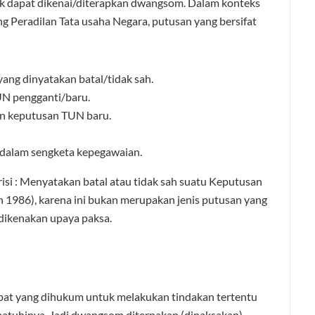
k dapat dikenai/diterapkan dwangsom. Dalam konteks
 Peradilan Tata usaha Negara, putusan yang bersifat
ng dinyatakan batal/tidak sah.
N pengganti/baru.
n keputusan TUN baru.
 dalam sengketa kepegawaian.
isi : Menyatakan batal atau tidak sah suatu Keputusan
n 1986), karena ini bukan merupakan jenis putusan yang
 dikenakan upaya paksa.
bat yang dihukum untuk melakukan tindakan tertentu
matuhinya. Jadi dwangsom diterpakan (dipaksakan)