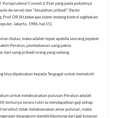
i Yurisprudensi Conseil d`Etat yang pada pokoknya
te de serve) dan “kesalahan pribadi” (faute
g, Prof. DR.SH,
bebarapa sistem tentang kontrol segihukum
puler, Jakarta, 1986. hal.15).
kiran diatas, maka adalah tepat apabila seorang pejabat
hakim Peratun, pembebanan uang paksa
r dari uang pribadi orang yang sedang
ng bisa dipaksakan kepada Tergugat untuk mematuhi
hukum untuk melaksanakan putusan Peratun adalah
f, tentunya secara rutin ia mendapatkan gaji setiap
at tersebut tidak melaksanakan amar putusan, maka
 pengenaan dwangsom dambil/dipotong dari gaji bulanan