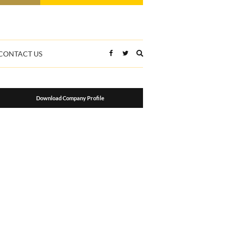
Expand
CONTACT US
search
form
Download Company Profile