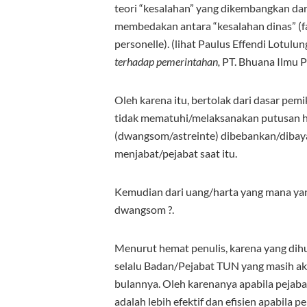
teori “kesalahan” yang dikembangkan dar
membedakan antara “kesalahan dinas” (fau
personelle). (lihat Paulus Effendi Lotulun
terhadap pemerintahan,
PT. Bhuana Ilmu Po
Oleh karena itu, bertolak dari dasar pemi
tidak mematuhi/melaksanakan putusan 
(dwangsom/astreinte) dibebankan/dibaya
menjabat/pejabat saat itu.
Kemudian dari uang/harta yang mana ya
dwangsom ?.
Menurut hemat penulis, karena yang di
selalu Badan/Pejabat TUN yang masih akti
bulannya. Oleh karenanya apabila pejab
adalah lebih efektif dan efisien apabila